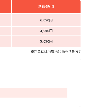
新規6週間
6,050
円
4,950
円
5,050
円
※料金には消費税10%を含みます